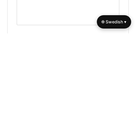
🌐 Swedish ▾
Name
*
Email
*
Website
Save my name, email, and website in this browser for
the next time I comment.