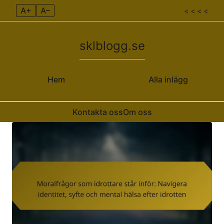
A+
A–
< < < <
sklblogg.se
Hem
Alla inlägg
Kontakta oss
Om oss
Skip to content