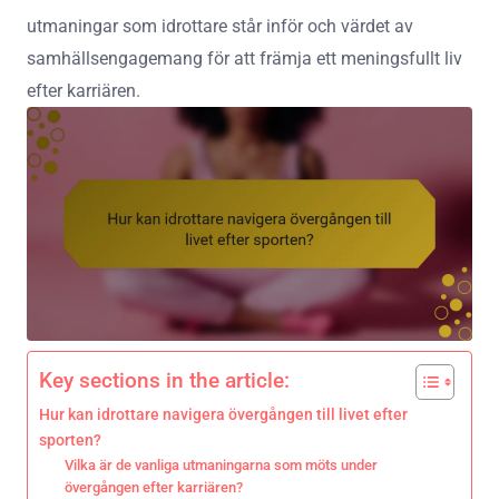
utmaningar som idrottare står inför och värdet av
samhällsengagemang för att främja ett meningsfullt liv
efter karriären.
Key sections in the article:
Hur kan idrottare navigera övergången till livet efter
sporten?
Vilka är de vanliga utmaningarna som möts under
övergången efter karriären?