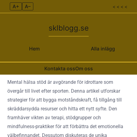
A+
A–
< < < <
sklblogg.se
Hem
Alla inlägg
Kontakta oss
Om oss
Skip to content
Mental hälsa stöd är avgörande för idrottare som
övergår till livet efter sporten. Denna artikel utforskar
strategier för att bygga motståndskraft, få tillgång till
skräddarsydda resurser och hitta ett nytt syfte. Den
framhäver vikten av terapi, stödgrupper och
mindfulness-praktiker för att förbättra det emotionella
välbefinnandet. Dessutom diskuteras de unika