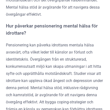
motståndskraft och det övergripande välbefinnandet.
Mental hälsa stöd är avgörande för att navigera dessa
övergångar effektivt.
Hur påverkar pensionering mental hälsa för
idrottare?
Pensionering kan påverka idrottares mentala hälsa
avsevärt, ofta vilket leder till känslor av förlust och
identitetskris. Övergången från en strukturerad,
konkurrensutsatt miljö kan skapa utmaningar i att hitta
syfte och upprätthålla motståndskraft. Studier visar att
idrottare kan uppleva ökad ångest och depression under
denna period. Mental hälsa stöd, inklusive rådgivning
och kamratstöd, är avgörande för att navigera denna
övergång effektivt. Att bygga coping-strategier och
främja en känsla av gemenskap kan förbättra idrottares