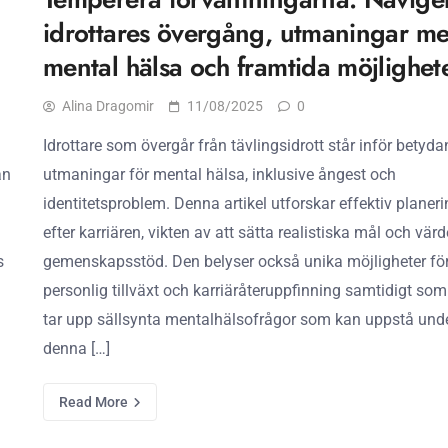
idrottares övergång, utmaningar m
mental hälsa och framtida möjlighet
Alina Dragomir
11/08/2025
0
Idrottare som övergår från tävlingsidrott står inför betyd
an
utmaningar för mental hälsa, inklusive ångest och
identitetsproblem. Denna artikel utforskar effektiv planer
efter karriären, vikten av att sätta realistiska mål och värd
s
gemenskapsstöd. Den belyser också unika möjligheter fö
personlig tillväxt och karriäråteruppfinning samtidigt so
tar upp sällsynta mentalhälsofrågor som kan uppstå und
denna […]
Read More