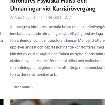
Idrottares Psykiska Hälsa och
Utmaningar vid Karriärövergång
Alina Dragomir
11/08/2025
0
Att navigera idrottares mentala hälsa under karriäröverg
ch
innebär betydande utmaningar, särskilt på grund av låga
ra
förväntningar och identitetsförändringar. Många idrottare
upplever ångest och depression när de konfronteras med
känslor av otillräcklighet och förlust av syfte. Stödstruktur
skräddarsydda resurser för mental hälsa och realistiska
förväntningar är avgörande för att främja motståndskraft.
förstå dessa dynamiker är […]
Read More