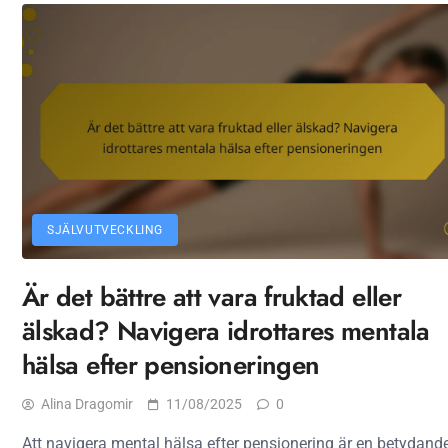
SJÄLVUTVECKLING
Är det bättre att vara fruktad eller
älskad? Navigera idrottares mentala
hälsa efter pensioneringen
Alina Dragomir
11/08/2025
0
Att navigera mental hälsa efter pensionering är en betydand