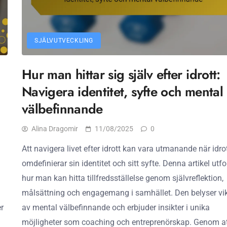
SJÄLVUTVECKLING
Hur man hittar sig själv efter idrott:
Navigera identitet, syfte och mental
välbefinnande
Alina Dragomir
11/08/2025
0
Att navigera livet efter idrott kan vara utmanande när idro
omdefinierar sin identitet och sitt syfte. Denna artikel utf
h
hur man kan hitta tillfredsställelse genom självreflektion,
målsättning och engagemang i samhället. Den belyser vi
er
av mental välbefinnande och erbjuder insikter i unika
möjligheter som coaching och entreprenörskap. Genom a