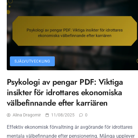
SJÄLVUTVECKLING
Psykologi av pengar PDF: Viktiga
insikter för idrottares ekonomiska
välbefinnande efter karriären
Alina Dragomir
11/08/2025
0
Effektiv ekonomisk förvaltning är avgörande för idrottares
mentala välbefinnande efter pensionering. Många upplever