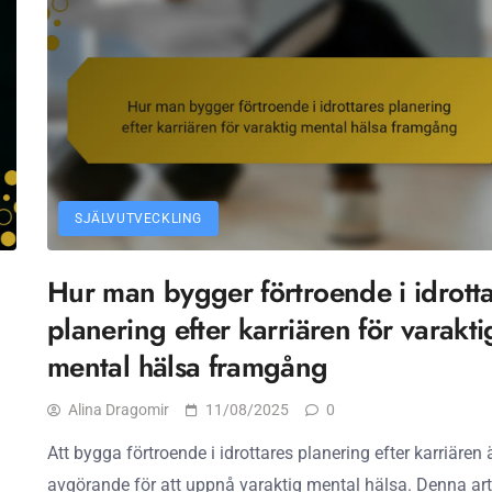
SJÄLVUTVECKLING
Hur man bygger förtroende i idrott
planering efter karriären för varakti
mental hälsa framgång
Alina Dragomir
11/08/2025
0
Att bygga förtroende i idrottares planering efter karriären 
avgörande för att uppnå varaktig mental hälsa. Denna art