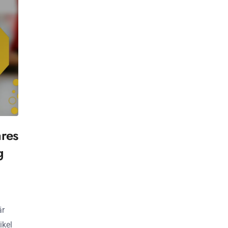
ares
g
är
ikel