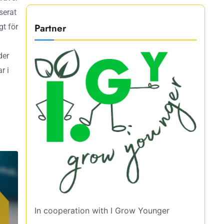
serat
Partner
gt för
der
r i
In cooperation with
I Grow Younger