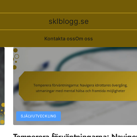
sklblogg.se
Kontakta oss
Om oss
SJÄLVUTVECKLING
Temperera förväntningarna: Navige