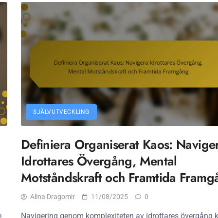
SJÄLVUTVECKLING
Definiera Organiserat Kaos: Navige
Idrottares Övergång, Mental
Motståndskraft och Framtida Framg
Alina Dragomir
11/08/2025
0
e
Navigering genom komplexiteten av idrottares övergång k