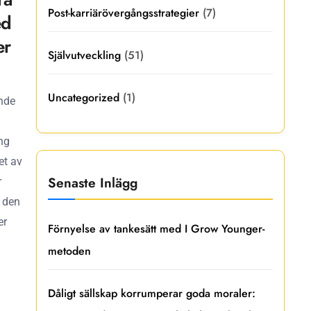
Post-karriärövergångsstrategier
(7)
ed
er
Självutveckling
(51)
Uncategorized
(1)
ande
ing
et av
Senaste Inlägg
r
m den
er
Förnyelse av tankesätt med I Grow Younger-
metoden
Dåligt sällskap korrumperar goda moraler: