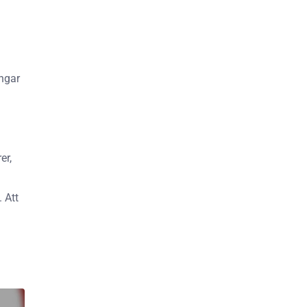
ångar
er,
 Att