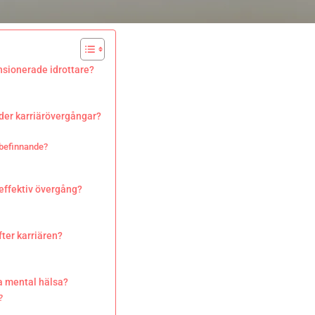
nsionerade idrottare?
nder karriärövergångar?
lbefinnande?
 effektiv övergång?
fter karriären?
ra mental hälsa?
?