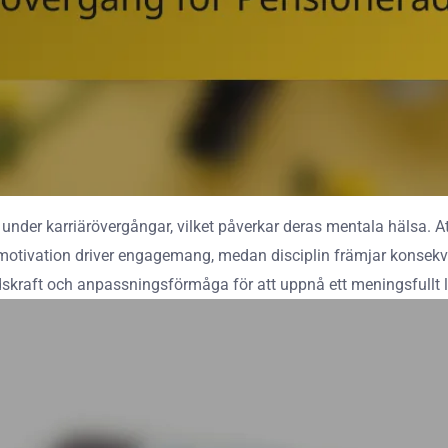
under karriärövergångar, vilket påverkar deras mentala hälsa. Att
motivation driver engagemang, medan disciplin främjar konsekvens
kraft och anpassningsförmåga för att uppnå ett meningsfullt liv