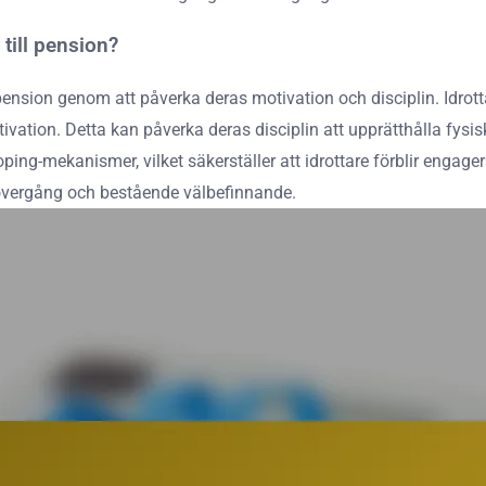
till pension?
 pension genom att påverka deras motivation och disciplin. Idro
ivation. Detta kan påverka deras disciplin att upprätthålla fysisk
ng-mekanismer, vilket säkerställer att idrottare förblir engagera
 övergång och bestående välbefinnande.