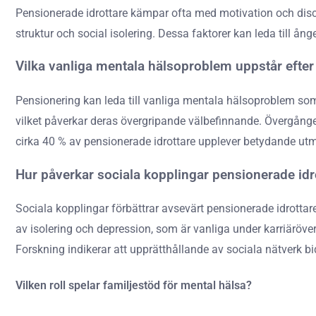
Pensionerade idrottare kämpar ofta med motivation och discip
struktur och social isolering. Dessa faktorer kan leda till ån
Vilka vanliga mentala hälsoproblem uppstår efte
Pensionering kan leda till vanliga mentala hälsoproblem som
vilket påverkar deras övergripande välbefinnande. Övergången 
cirka 40 % av pensionerade idrottare upplever betydande ut
Hur påverkar sociala kopplingar pensionerade id
Sociala kopplingar förbättrar avsevärt pensionerade idrottar
av isolering och depression, som är vanliga under karriäröver
Forskning indikerar att upprätthållande av sociala nätverk bi
Vilken roll spelar familjestöd för mental hälsa?