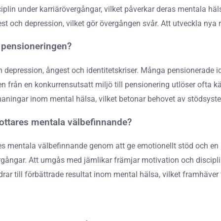
lin under karriärövergångar, vilket påverkar deras mentala hälsa
gest och depression, vilket gör övergången svår. Att utveckla nya 
r pensioneringen?
 depression, ångest och identitetskriser. Många pensionerade id
från en konkurrensutsatt miljö till pensionering utlöser ofta kä
maningar inom mental hälsa, vilket betonar behovet av stödsyst
rottares mentala välbefinnande?
es mentala välbefinnande genom att ge emotionellt stöd och en k
gångar. Att umgås med jämlikar främjar motivation och disciplin, 
drar till förbättrade resultat inom mental hälsa, vilket framhäve