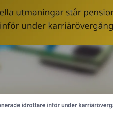
onerade idrottare inför under karriäröver