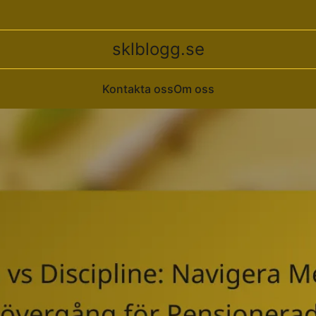
sklblogg.se
Kontakta oss
Om oss