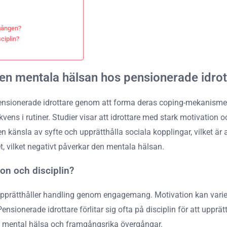
rgången?
ciplin?
den mentala hälsan hos pensionerade idrot
ensionerade idrottare genom att forma deras coping-mekanismer
ens i rutiner. Studier visar att idrottare med stark motivation 
en känsla av syfte och upprätthålla sociala kopplingar, vilket är
et, vilket negativt påverkar den mentala hälsan.
ion och disciplin?
upprätthåller handling genom engagemang. Motivation kan varie
nsionerade idrottare förlitar sig ofta på disciplin för att upprät
ill mental hälsa och framgångsrika övergångar.