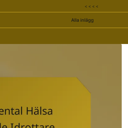
< < < <
Alla inlägg