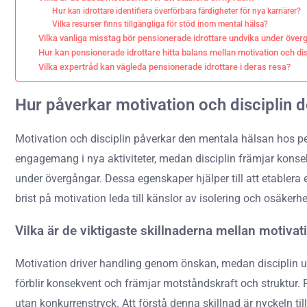
Hur kan idrottare identifiera överförbara färdigheter för nya karriärer?
Vilka resurser finns tillgängliga för stöd inom mental hälsa?
Vilka vanliga misstag bör pensionerade idrottare undvika under öve
Hur kan pensionerade idrottare hitta balans mellan motivation och dis
Vilka expertråd kan vägleda pensionerade idrottare i deras resa?
Hur påverkar motivation och disciplin 
Motivation och disciplin påverkar den mentala hälsan hos p
engagemang i nya aktiviteter, medan disciplin främjar konsekv
under övergångar. Dessa egenskaper hjälper till att etablera 
brist på motivation leda till känslor av isolering och osäkerh
Vilka är de viktigaste skillnaderna mellan motivat
Motivation driver handling genom önskan, medan disciplin 
förblir konsekvent och främjar motståndskraft och struktur. Pe
utan konkurrenstryck. Att förstå denna skillnad är nyckeln t