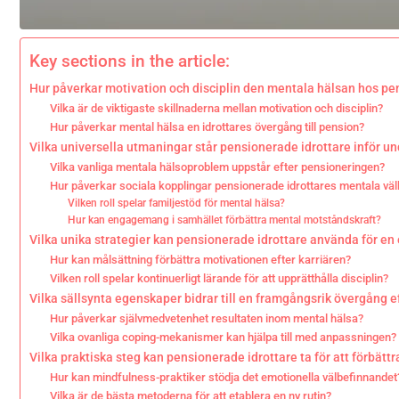
Key sections in the article:
Hur påverkar motivation och disciplin den mentala hälsan hos pe
Vilka är de viktigaste skillnaderna mellan motivation och disciplin?
Hur påverkar mental hälsa en idrottares övergång till pension?
Vilka universella utmaningar står pensionerade idrottare inför u
Vilka vanliga mentala hälsoproblem uppstår efter pensioneringen?
Hur påverkar sociala kopplingar pensionerade idrottares mentala vä
Vilken roll spelar familjestöd för mental hälsa?
Hur kan engagemang i samhället förbättra mental motståndskraft?
Vilka unika strategier kan pensionerade idrottare använda för en
Hur kan målsättning förbättra motivationen efter karriären?
Vilken roll spelar kontinuerligt lärande för att upprätthålla disciplin?
Vilka sällsynta egenskaper bidrar till en framgångsrik övergång e
Hur påverkar självmedvetenhet resultaten inom mental hälsa?
Vilka ovanliga coping-mekanismer kan hjälpa till med anpassningen?
Vilka praktiska steg kan pensionerade idrottare ta för att förbätt
Hur kan mindfulness-praktiker stödja det emotionella välbefinnandet
Vilka är de bästa metoderna för att etablera en ny rutin?